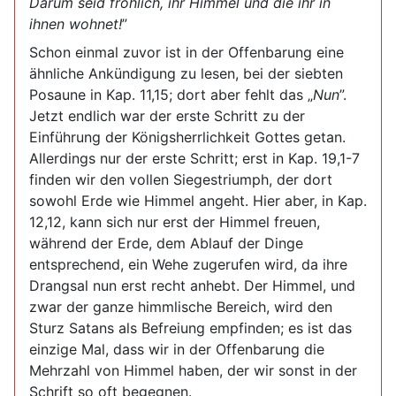
Darum seid fröhlich, ihr Himmel und die ihr in
ihnen wohnet!
”
Schon einmal zuvor ist in der Offenbarung eine
ähnliche Ankündigung zu lesen, bei der siebten
Posaune in Kap. 11,15; dort aber fehlt das „
Nun
”.
Jetzt endlich war der erste Schritt zu der
Einführung der Königsherrlichkeit Gottes getan.
Allerdings nur der erste Schritt; erst in Kap. 19,1-7
finden wir den vollen Siegestriumph, der dort
sowohl Erde wie Himmel angeht. Hier aber, in Kap.
12,12, kann sich nur erst der Himmel freuen,
während der Erde, dem Ablauf der Dinge
entsprechend, ein Wehe zugerufen wird, da ihre
Drangsal nun erst recht anhebt. Der Himmel, und
zwar der ganze himmlische Bereich, wird den
Sturz Satans als Befreiung empfinden; es ist das
einzige Mal, dass wir in der Offenbarung die
Mehrzahl von Himmel haben, der wir sonst in der
Schrift so oft begegnen.