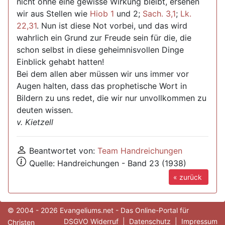
nicht ohne eine gewisse Wirkung bleibt, ersehen
wir aus Stellen wie
Hiob 1
und 2;
Sach. 3,1
;
Lk.
22,31
. Nun ist diese Not vorbei, und das wird
wahrlich ein Grund zur Freude sein für die, die
schon selbst in diese geheimnisvollen Dinge
Einblick gehabt hatten!
Bei dem allen aber müssen wir uns immer vor
Augen halten, dass das prophetische Wort in
Bildern zu uns redet, die wir nur unvollkommen zu
deuten wissen.
v. Kietzell
Beantwortet von:
Team Handreichungen
Quelle: Handreichungen - Band 23 (1938)
« zurück
© 2004 - 2026 Evangeliums.net - Das Online-Portal für
DSGVO Widerruf
|
Datenschutz
|
Impressum
Christen