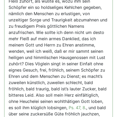
Fleiß zuhört, als wüßte es, wozu ihm sein
Schöpfer ein so holdseliges Kehlchen gegeben,
nämlich den Menschen zu erlustigen, von
unzeitiger Sorge und Traurigkeit abzumahnen und
zu freudigem Preis göttlichen Namens
anzufrischen. Wie sollte ich denn nicht um desto
mehr Fleiß auf mein armes Danklied, das ich
meinem Gott und Herrn zu Ehren anstimme,
wenden, weil ich weiß, daß er mir sammt seinen
heiligen und himmlischen Hausgenossen mit Lust
zuhört? Dies Vöglein singt in seiner Einfalt ohne
eignes Gesuch, frei, fröhlich, seinem Schöpfer zu
Ehren und dem Menschen zu Dienst; es macht’s
zuweilen künstlich, zuweilen schlecht, bald
fröhlich, bald traurig, bald ist’s lauter Zucker, bald
bitteres Leid. Also soll mein Herz einfältiglich,
ohne Heuchelei seinen wohlthätigen Gott loben,
es soll ihm klüglich lobsingen,
Ps. 47, 8
., und bald
über seine zuckersüße Güte fröhlich jauchzen,