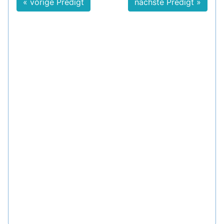
« vorige Predigt
nächste Predigt »