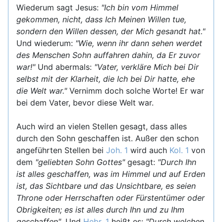
Wiederum sagt Jesus:
"Ich bin vom Himmel
gekommen, nicht, dass Ich Meinen Willen tue,
sondern den Willen dessen, der Mich gesandt hat."
Und wiederum:
"Wie, wenn ihr dann sehen werdet
des Menschen Sohn auffahren dahin, da Er zuvor
war!"
Und abermals:
"Vater, verkläre Mich bei Dir
selbst mit der Klarheit, die Ich bei Dir hatte, ehe
die Welt war."
Vernimm doch solche Worte! Er war
bei dem Vater, bevor diese Welt war.
Auch wird an vielen Stellen gesagt, dass alles
durch den Sohn geschaffen ist. Außer den schon
angeführten Stellen bei
Joh. 1
wird auch
Kol. 1
von
dem
"geliebten Sohn Gottes"
gesagt:
"Durch Ihn
ist alles geschaffen, was im Himmel und auf Erden
ist, das Sichtbare und das Unsichtbare, es seien
Throne oder Herrschaften oder Fürstentümer oder
Obrigkeiten; es ist alles durch Ihn und zu Ihm
geschaffen"
. Und
Hebr. 1
heißt es:
"Durch welchen