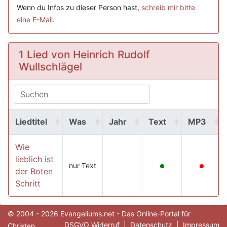
Wenn du Infos zu dieser Person hast,
schreib mir bitte
eine E-Mail
.
1 Lied von Heinrich Rudolf
Wullschlägel
Liedtitel
Was
Jahr
Text
MP3
Wie
lieblich ist
nur Text
der Boten
Schritt
© 2004 - 2026 Evangeliums.net - Das Online-Portal für
DSGVO Widerruf
|
Datenschutz
|
Impressum
Christen