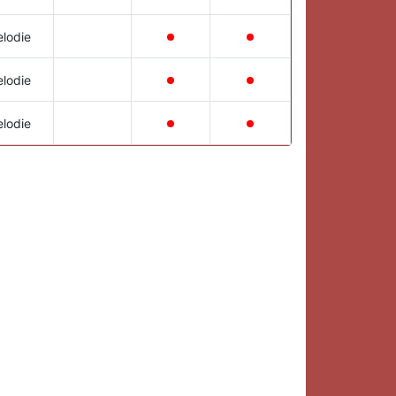
lodie
lodie
lodie