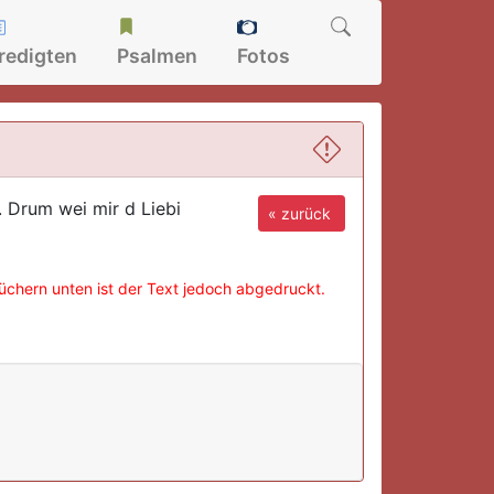
redigten
Psalmen
Fotos
. Drum wei mir d Liebi
« zurück
büchern unten ist der Text jedoch abgedruckt.