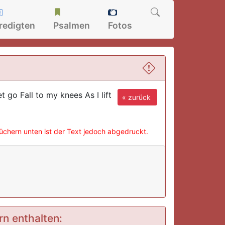
redigten
Psalmen
Fotos
 go Fall to my knees As I lift
« zurück
büchern unten ist der Text jedoch abgedruckt.
rn enthalten: