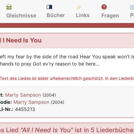
Bücher
Links
P
Gleichnisse
Fragen
l I Need Is You
Left my fear by the side of the road Hear You speak won't let
hands to pray Got ev’ry reason to be here...
Text des Liedes ist leider urheberrechtlich geschützt. In den Lieder
t:
Marty Sampson
(2004)
odie:
Marty Sampson
(2004)
I-Nr.:
4455213
s Lied
"All I Need Is You"
ist in 5 Liederbüche