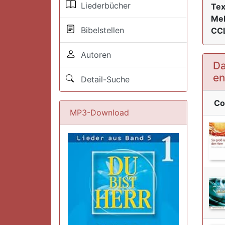
Liederbücher
Tex
Mel
Bibelstellen
CCL
Autoren
Da
en
Detail-Suche
Co
MP3-Download