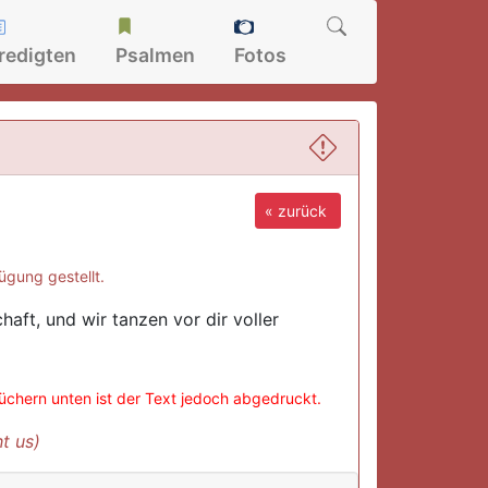
redigten
Psalmen
Fotos
« zurück
ügung gestellt.
haft, und wir tanzen vor dir voller
büchern unten ist der Text jedoch abgedruckt.
t us)