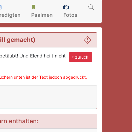
redigten
Psalmen
Fotos
ill gemacht)
betäubt! Und Elend heilt nicht
« zurück
büchern unten ist der Text jedoch abgedruckt.
ern enthalten: