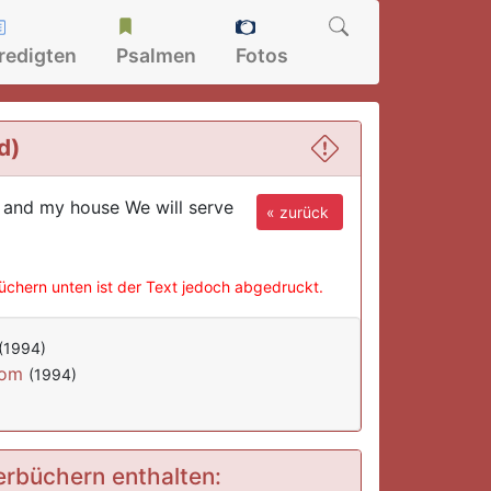
redigten
Psalmen
Fotos
d)
e and my house We will serve
« zurück
büchern unten ist der Text jedoch abgedruckt.
(1994)
rom
(1994)
derbüchern enthalten: