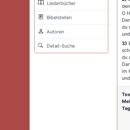
Liederbücher
den
O H
Bibelstellen
Den
du 
Autoren
und
3)
B
Detail-Suche
sch
du 
Dan
im 
und
Tex
Mel
Tag