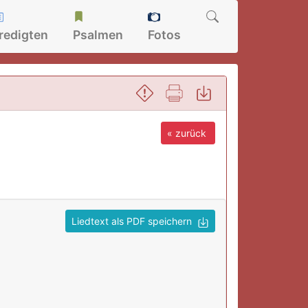
redigten
Psalmen
Fotos
« zurück
Liedtext als PDF speichern