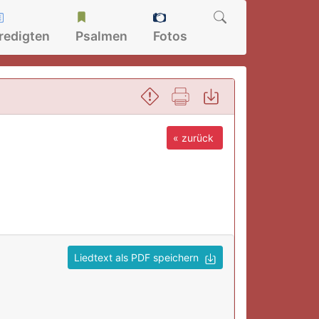
redigten
Psalmen
Fotos
« zurück
Liedtext als PDF speichern