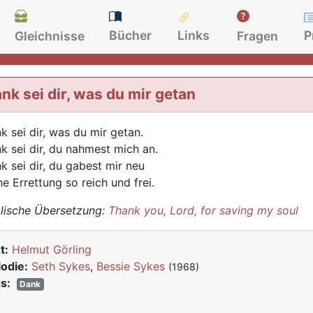
Bücher
Links
P
Gleichnisse
Fragen
nk sei dir, was du mir getan
k sei dir, was du mir getan.
k sei dir, du nahmest mich an.
k sei dir, du gabest mir neu
ne Errettung so reich und frei.
lische Übersetzung:
Thank you, Lord, for saving my soul
t:
Helmut Görling
odie:
Seth Sykes
,
Bessie Sykes
(1968)
s:
Dank