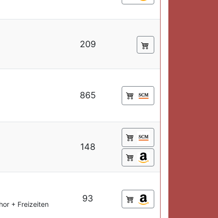
209
865
148
93
hor + Freizeiten