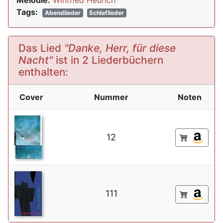
Melodie:
Winfried Heurich
Tags:
Abendlieder
Schlaflieder
Das Lied
"Danke, Herr, für diese
Nacht"
ist in 2 Liederbüchern
enthalten:
Cover
Nummer
Noten
12
111