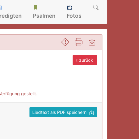
redigten
Psalmen
Fotos
« zurück
Verfügung gestellt.
Liedtext als PDF speichern