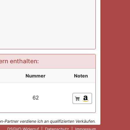
ern enthalten:
Nummer
Noten
62
-Partner verdiene ich an qualifizierten Verkäufen.
DSGVO Widerruf
|
Datenschutz
|
Impressum