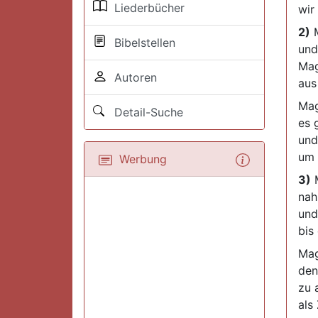
Liederbücher
wir
2)
M
Bibelstellen
und
Mag
Autoren
aus
Mag
Detail-Suche
es 
und
um 
Werbung
3)
M
nah
und
bis
Mag
den
zu 
als