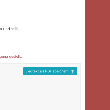
und still,
gung gestellt.
Liedtext als PDF speichern