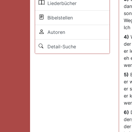
Liederbücher
dan
son
Bibelstellen
Weg
Ich
Autoren
4)
W
der
Detail-Suche
er 
eh 
wer
5)
E
er 
er 
er 
wen
6)
D
der
der