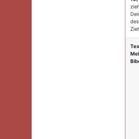
zie
Dei
des
Zie
Tex
Mel
Bib