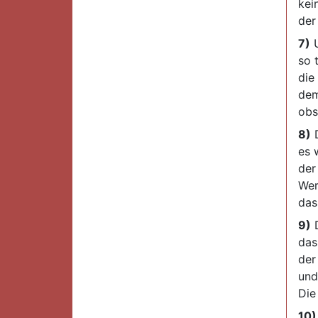
kei
der
7)
U
so 
die
dem
obs
8)
D
es 
der
Wer
das
9)
D
das
der 
und
Die
10)