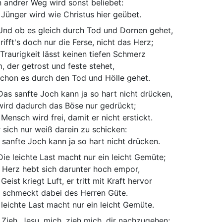
n andrer Weg wird sonst beliebet:
 Jünger wird wie Christus hier geübet.
nd ob es gleich durch Tod und Dornen gehet,
trifft's doch nur die Ferse, nicht das Herz;
 Traurigkeit lässt keinen tiefen Schmerz
, der getrost und feste stehet,
chon es durch den Tod und Hölle gehet.
as sanfte Joch kann ja so hart nicht drücken,
wird dadurch das Böse nur gedrückt;
 Mensch wird frei, damit er nicht erstickt.
 sich nur weiß darein zu schicken:
 sanfte Joch kann ja so hart nicht drücken.
ie leichte Last macht nur ein leicht Gemüte;
 Herz hebt sich darunter hoch empor,
Geist kriegt Luft, er tritt mit Kraft hervor
 schmeckt dabei des Herren Güte.
 leichte Last macht nur ein leicht Gemüte.
Zieh, Jesu, mich, zieh mich, dir nachzugehen;