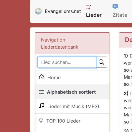
Evangeliums.net
Lieder
Zitate
De
Navigation
Liederdatenbank
1)
D
wen
so 
Man
Home
so 
Alphabetisch sortiert
2)
D
wen
Lieder mit Musik (MP3)
wen
Man
TOP 100 Lieder
so 
3)
D