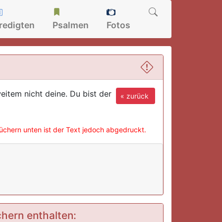
redigten
Psalmen
Fotos
item nicht deine. Du bist der
« zurück
büchern unten ist der Text jedoch abgedruckt.
chern enthalten: