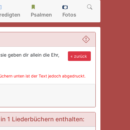
redigten
Psalmen
Fotos
ie geben dir allein die Ehr,
« zurück
büchern unten ist der Text jedoch abgedruckt.
 in 1 Liederbüchern enthalten: