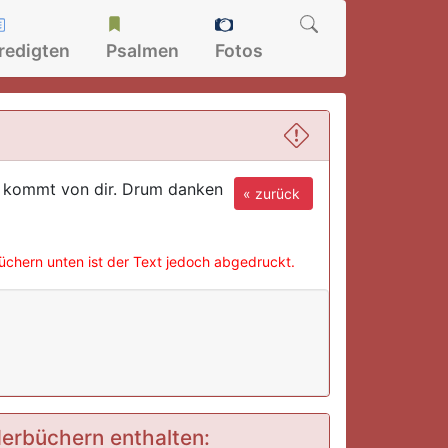
redigten
Psalmen
Fotos
es kommt von dir. Drum danken
« zurück
büchern unten ist der Text jedoch abgedruckt.
ederbüchern enthalten: