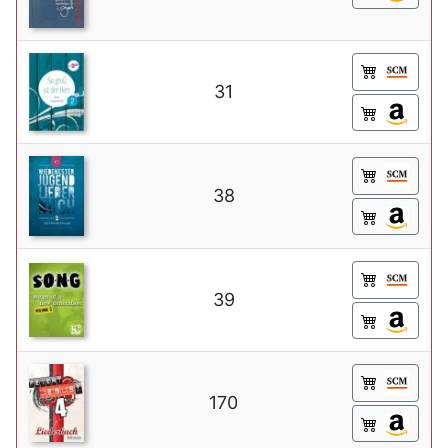
31
38
39
170