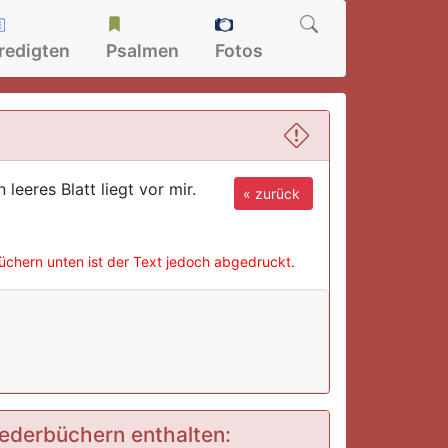
redigten
Psalmen
Fotos
leeres Blatt liegt vor mir.
« zurück
büchern unten ist der Text jedoch abgedruckt.
Liederbüchern enthalten: