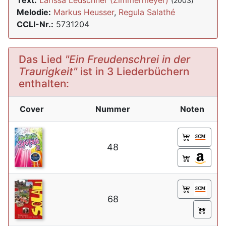
Text:
Larissa Leuschner (Zimmermeyer)
(2003)
Melodie:
Markus Heusser
,
Regula Salathé
CCLI-Nr.:
5731204
Das Lied
"Ein Freudenschrei in der
Traurigkeit"
ist in 3 Liederbüchern
enthalten:
Cover
Nummer
Noten
48
68