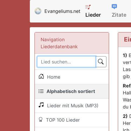
Evangeliums.net
Lieder
Zitate
Ei
Navigation
Liederdatenbank
1)
E
ver
Las
gib
Home
Ref
Alphabetisch sortiert
Hall
Was
Lieder mit Musik (MP3)
du 
2)
D
TOP 100 Lieder
Herr
Ich