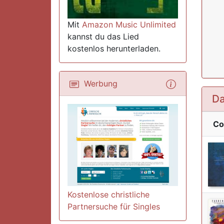
Mit
Amazon Music Unlimited
kannst du das Lied
kostenlos herunterladen.
Werbung
Da
Co
Kostenlose christliche
Partnersuche für Singles