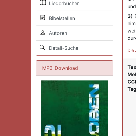
Liederbücher
und
3)
E
Bibelstellen
nim
wei
Autoren
dur
Detail-Suche
Die 
Tex
MP3-Download
Mel
CCL
Tag