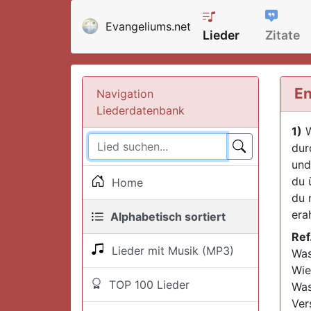
Evangeliums.net
Lieder
Zitate
En
Navigation
Liederdatenbank
1)
W
dur
und
du 
Home
du 
era
Alphabetisch sortiert
Ref
Lieder mit Musik (MP3)
Was
Wie
TOP 100 Lieder
Was
Ver