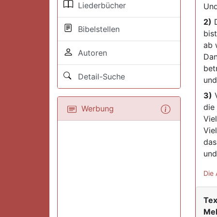
Liederbücher
Und
2)
D
Bibelstellen
bis
ab 
Autoren
Dan
bet
Detail-Suche
und
3)
V
die
Werbung
Vie
Vie
das
und
Die 
Tex
Mel