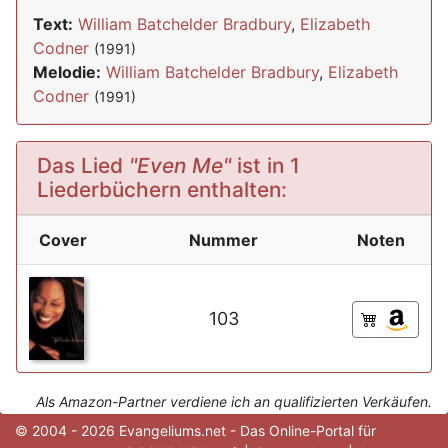
Text:
William Batchelder Bradbury
,
Elizabeth
Codner
(1991)
Melodie:
William Batchelder Bradbury
,
Elizabeth
Codner
(1991)
Das Lied
"Even Me"
ist in 1
Liederbüchern enthalten:
Cover
Nummer
Noten
103
Als Amazon-Partner verdiene ich an qualifizierten Verkäufen.
© 2004 - 2026 Evangeliums.net - Das Online-Portal für