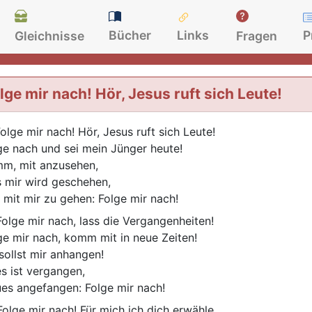
Bücher
Links
P
Gleichnisse
Fragen
lge mir nach! Hör, Jesus ruft sich Leute!
olge mir nach! Hör, Jesus ruft sich Leute!
ge nach und sei mein Jünger heute!
m, mit anzusehen,
 mir wird geschehen,
 mit mir zu gehen: Folge mir nach!
olge mir nach, lass die Vergangenheiten!
ge mir nach, komm mit in neue Zeiten!
sollst mir anhangen!
es ist vergangen,
es angefangen: Folge mir nach!
olge mir nach! Für mich ich dich erwähle.