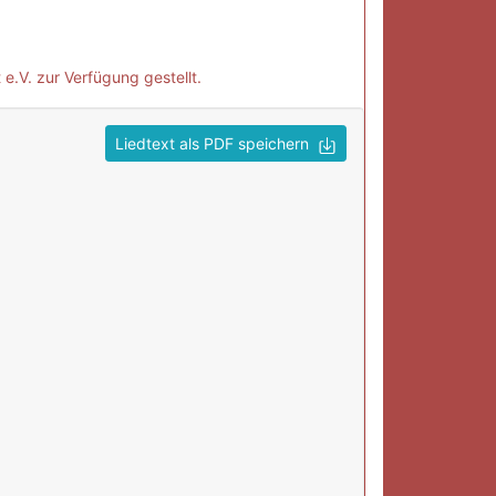
e.V. zur Verfügung gestellt.
Liedtext als PDF speichern