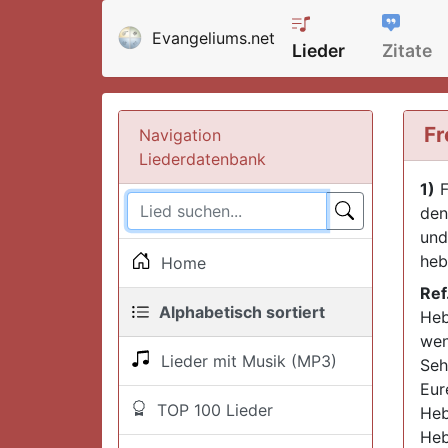
Evangeliums.net
Lieder
Zitate
Fr
Navigation
Liederdatenbank
1)
F
den
und
heb
Home
Ref
Alphabetisch sortiert
Heb
wen
Lieder mit Musik (MP3)
Seh
Eur
TOP 100 Lieder
Heb
Heb