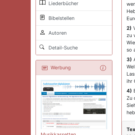
Liederbücher
wen
Heb
Bibelstellen
Eur
2)
V
Autoren
zu 
Wie
Detail-Suche
so 
3)
A
Wel
Werbung
Las
ihr
4)
B
Zu 
Sie
heb
Tex
Musikkassetten