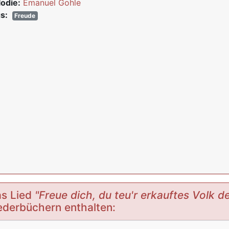
odie:
Emanuel Gohle
s:
Freude
s Lied
"Freue dich, du teu'r erkauftes Volk 
ederbüchern enthalten: