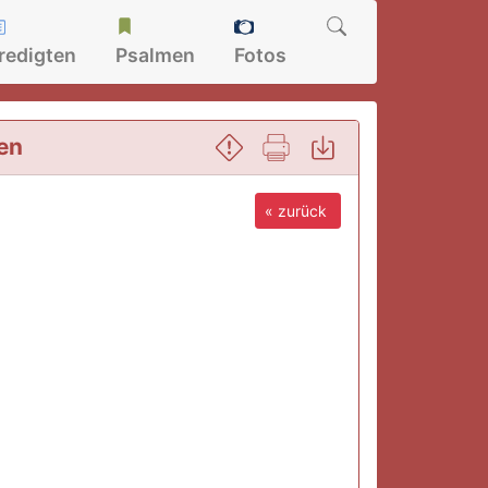
redigten
Psalmen
Fotos
en
« zurück