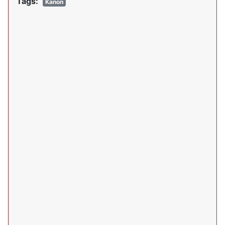
Tags:
Kanon