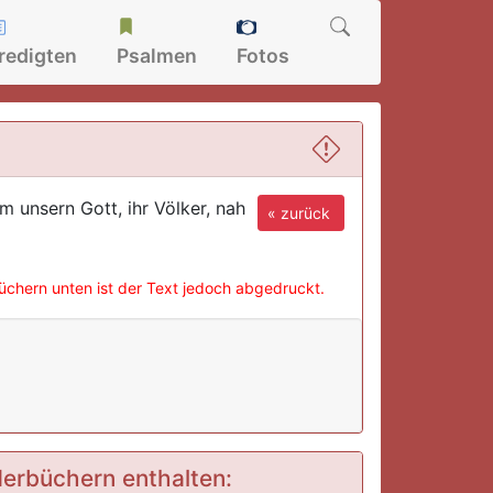
redigten
Psalmen
Fotos
 unsern Gott, ihr Völker, nah
« zurück
büchern unten ist der Text jedoch abgedruckt.
ederbüchern enthalten: