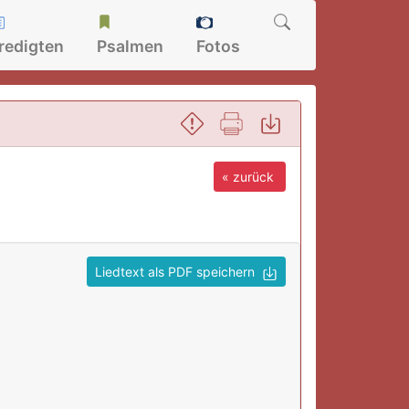
redigten
Psalmen
Fotos
« zurück
Liedtext als PDF speichern