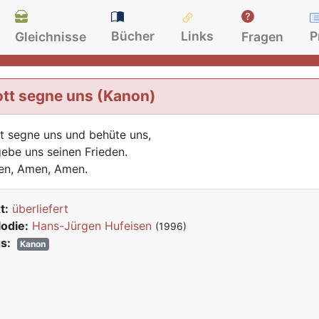
Bücher
Links
P
Gleichnisse
Fragen
tt segne uns (Kanon)
t segne uns und behüte uns,
gebe uns seinen Frieden.
n, Amen, Amen.
t:
überliefert
odie:
Hans-Jürgen Hufeisen
(1996)
s:
Kanon