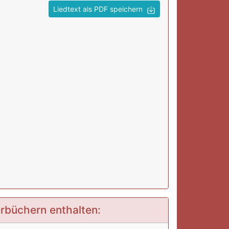
Liedtext als PDF speichern
erbüchern enthalten: