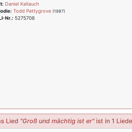
t:
Daniel Kallauch
odie:
Todd Pettygrove
(1987)
I-Nr.:
5275708
s Lied
"Groß und mächtig ist er"
ist in 1 Lied