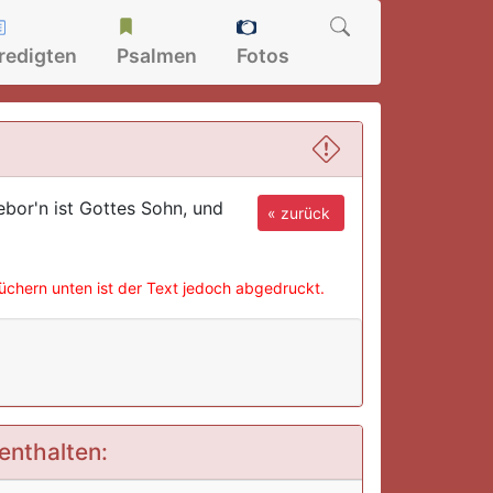
redigten
Psalmen
Fotos
ebor'n ist Gottes Sohn, und
« zurück
büchern unten ist der Text jedoch abgedruckt.
enthalten: