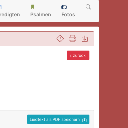
redigten
Psalmen
Fotos
« zurück
Liedtext als PDF speichern