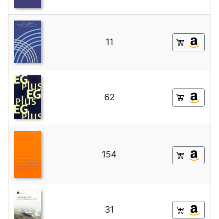
11
62
154
31