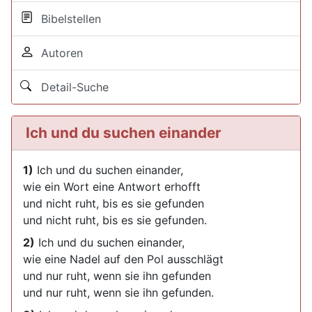
Bibelstellen
Autoren
Detail-Suche
Ich und du suchen einander
1)
Ich und du suchen einander,
wie ein Wort eine Antwort erhofft
und nicht ruht, bis es sie gefunden
und nicht ruht, bis es sie gefunden.
2)
Ich und du suchen einander,
wie eine Nadel auf den Pol ausschlägt
und nur ruht, wenn sie ihn gefunden
und nur ruht, wenn sie ihn gefunden.