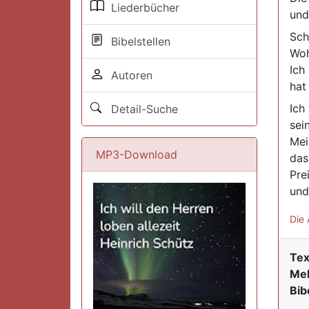
Liederbücher
und
Sch
Bibelstellen
Woh
Ich
Autoren
hat
Ich
Detail-Suche
sei
Mei
MP3-Download
das
Pre
und
Die 
Tex
Mel
Bib