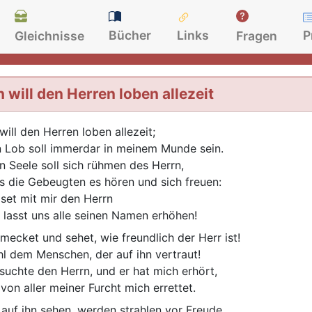
Bücher
Links
P
Gleichnisse
Fragen
h will den Herren loben allezeit
 will den Herren loben allezeit;
n Lob soll immerdar in meinem Munde sein.
n Seele soll sich rühmen des Herrn,
s die Gebeugten es hören und sich freuen:
iset mit mir den Herrn
 lasst uns alle seinen Namen erhöhen!
mecket und sehet, wie freundlich der Herr ist!
l dem Menschen, der auf ihn vertraut!
 suchte den Herrn, und er hat mich erhört,
 von aller meiner Furcht mich errettet.
 auf ihn sehen, werden strahlen vor Freude,