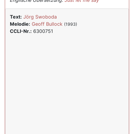
Englische Übersetzung:
Just let me say
Text:
Jörg Swoboda
Melodie:
Geoff Bullock
(1993)
CCLI-Nr.:
6300751