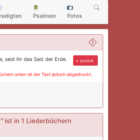
redigten
Psalmen
Fotos
, seid ihr das Salz der Erde.
« zurück
büchern unten ist der Text jedoch abgedruckt.
"
ist in 1 Liederbüchern