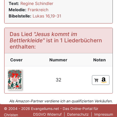
Text:
Regine Schindler
Melodie:
Frankreich
Bibelstelle:
Lukas 16,19-31
Das Lied
"Jesus kommt im
Bettlerkleide"
ist in 1 Liederbüchern
enthalten:
Cover
Nummer
Noten
32
Als Amazon-Partner verdiene ich an qualifizierten Verkäufen.
© 2004 - 2026 Evangeliums.net - Das Online-Portal für
DSGVO Widerruf
|
Datenschutz
|
Impressum
Christen