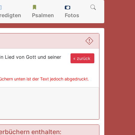
redigten
Psalmen
Fotos
Ein Lied von Gott und seiner
« zurück
büchern unten ist der Text jedoch abgedruckt.
derbüchern enthalten: