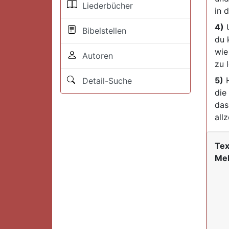
Liederbücher
in d
4)
U
Bibelstellen
du 
wie
Autoren
zu 
5)
H
Detail-Suche
die
das
allz
Tex
Mel