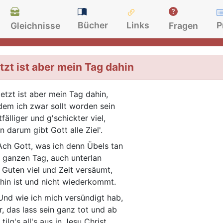
Bücher
Links
P
Gleichnisse
Fragen
tzt ist aber mein Tag dahin
etzt ist aber mein Tag dahin,
dem ich zwar sollt worden sein
fälliger und g'schickter viel,
n darum gibt Gott alle Ziel'.
ch Gott, was ich denn Übels tan
 ganzen Tag, auch unterlan
 Guten viel und Zeit versäumt,
 hin ist und nicht wiederkommt.
nd wie ich mich versündigt hab,
r, das lass sein ganz tot und ab
tilg's all's aus in Jesu Christ,