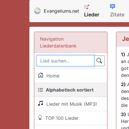
Evangeliums.net
Lieder
Zitate
Je
Navigation
Liederdatenbank
1)
J
an 
gott
den
Home
2)
A
Alphabetisch sortiert
den
des
Lieder mit Musik (MP3)
die
3)
U
TOP 100 Lieder
Her
und 