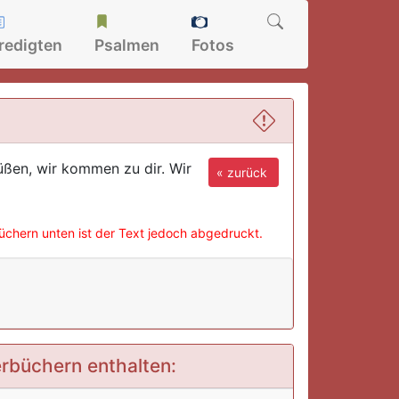
redigten
Psalmen
Fotos
rüßen, wir kommen zu dir. Wir
« zurück
büchern unten ist der Text jedoch abgedruckt.
derbüchern enthalten: