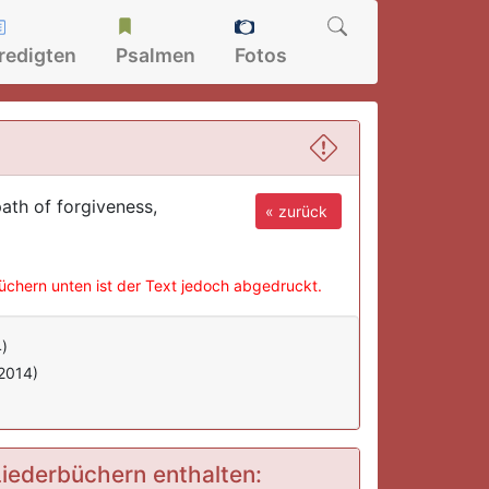
redigten
Psalmen
Fotos
path of forgiveness,
« zurück
büchern unten ist der Text jedoch abgedruckt.
)
2014)
 Liederbüchern enthalten: