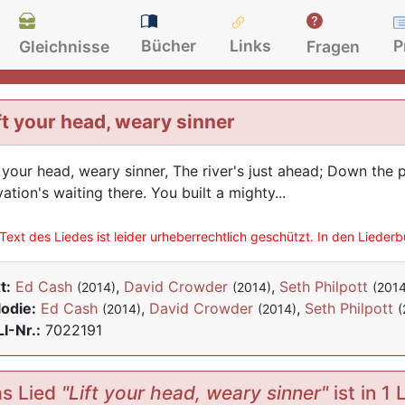
Bücher
Links
P
Gleichnisse
Fragen
ft your head, weary sinner
t your head, weary sinner, The river's just ahead; Down the 
vation's waiting there. You built a mighty...
Text des Liedes ist leider urheberrechtlich geschützt. In den Lieder
t:
Ed Cash
,
David Crowder
,
Seth Philpott
(2014)
(2014)
(2014
odie:
Ed Cash
,
David Crowder
,
Seth Philpott
(2014)
(2014)
(
I-Nr.:
7022191
s Lied
"Lift your head, weary sinner"
ist in 1