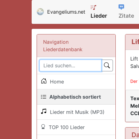
Evangeliums.net
Lieder
Zitate
Li
Navigation
Liederdatenbank
Lif
Sal
Home
Der 
Alphabetisch sortiert
Tex
Mel
Lieder mit Musik (MP3)
CCL
TOP 100 Lieder
Da