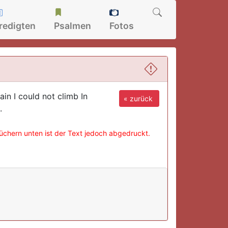
redigten
Psalmen
Fotos
n I could not climb In
« zurück
.
büchern unten ist der Text jedoch abgedruckt.