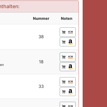
nthalten:
Nummer
Noten
38
18
ten
33