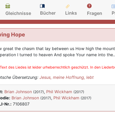
Bücher
Links
P
Gleichnisse
Fragen
ving Hope
 great the chasm that lay between us How high the mountai
peration I turned to heaven And spoke Your name into the..
Text des Liedes ist leider urheberrechtlich geschützt. In den Lieder
tsche Übersetzung:
Jesus, meine Hoffnung, lebt
t:
Brian Johnson
,
Phil Wickham
(2017)
(2017)
odie:
Brian Johnson
,
Phil Wickham
(2017)
(2017)
I-Nr.:
7106807