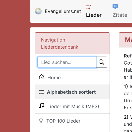
Evangeliums.net
Lieder
Zitate
Ma
Navigation
Liederdatenbank
Ref
Got
Hab
er l
Home
1)
I
Alphabetisch sortiert
dei
Dru
Lieder mit Musik (MP3)
Er 
2)
W
TOP 100 Lieder
und
dan