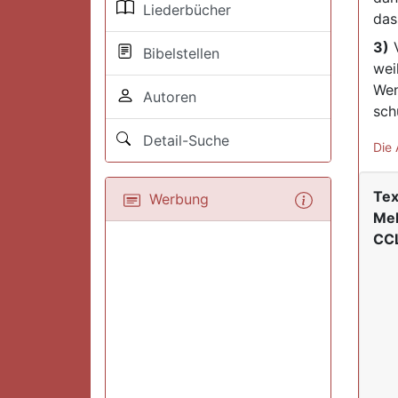
Liederbücher
das
3)
V
Bibelstellen
wei
Wen
Autoren
sch
Detail-Suche
Die 
Tex
Werbung
Mel
CCL