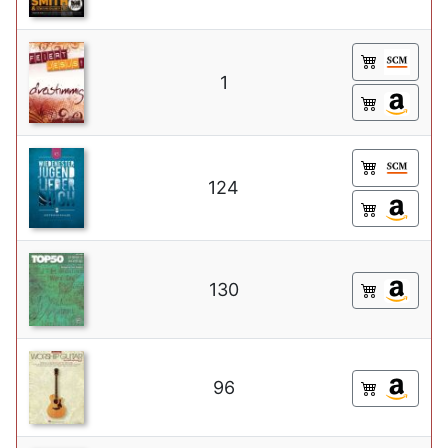
1
124
130
96