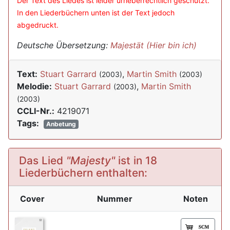
Der Text des Liedes ist leider urheberrechtlich geschützt.
In den Liederbüchern unten ist der Text jedoch
abgedruckt.
Deutsche Übersetzung:
Majestät (Hier bin ich)
Text:
Stuart Garrard
,
Martin Smith
(2003)
(2003)
Melodie:
Stuart Garrard
,
Martin Smith
(2003)
(2003)
CCLI-Nr.:
4219071
Tags:
Anbetung
Das Lied
"Majesty"
ist in 18
Liederbüchern enthalten:
Cover
Nummer
Noten