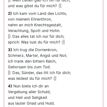
||: Mein Leben gab ich hin für dich;
und was gibst du für mich? :||
2)
Ich kam vom Land des Lichts,
von meinem Ehrenthron,
nahm an mich Knechtsgestalt,
Verachtung, Spott und Hohn.
||: Das alles tat ich nur für dich;
sprich: Was tust du für mich? :||
3)
Ich trug die Dornenkron,
Schmerz, Marter, Angst und Not;
ich trank den bittern Kelch,
Gehorsam bis zum Tod.
||: Das, Sünder, das litt ich für dich;
was leidest du für mich? :||
4)
Nun biete ich dir an
Vergebung aller Schuld,
und Heil und Seligkeit
aus lauter Gnad und Huld.