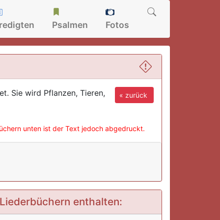
redigten
Psalmen
Fotos
t. Sie wird Pflanzen, Tieren,
« zurück
büchern unten ist der Text jedoch abgedruckt.
1 Liederbüchern enthalten: